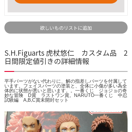
欲しいものリストに追加
S.H.Figuarts 虎杖悠仁 カスタム品 2
日間限定値引きの詳細情報
平手パーツがない代わりに、解の指差しパーツを付属して
います。フェイスパーツの塗装と、全体に小傷が多い為全
体的に状態が悪いと思います。。一番くじ ジョジョの奇
妙な冒険 D賞 ラストワン賞。NARUTO一番くじ 中忍
試験編 A,B,C賞未開封セット