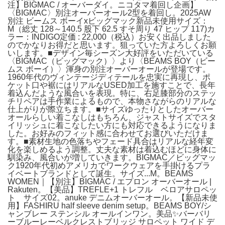
注】BIGMAC / オーバーダイ。ニコタマ着回し企画】
〈BIGMAC〉別注オーバーオール2型を着回し。2025AW
別注 ビームス ボーイxビッグマック新品未使用サイズ：
M（総丈 128～140.5 股下 62.5 すそ周り 47 ヒップ 117)カ
ラー：INDIGO定価 : 22,000（税込）お安く出品しました
のでかなりお得だと思います。狙っていた方よろしくお願
いします。■デザイン毎シーズン大好評をいただいている
〈BIGMAC（ビッグマック）〉より〈BEAMS BOY（ビー
ムス ボーイ）〉渾身の別注オーバーオールが登場です。
1960年代のヴィンテージディテールを忠実に再現し、ポ
ケット口や裾にはリアルなUSED加工を施すことで、長年
着込んだような風合いを表現。特に、右足膝部分のステッ
チリペアは手作業によるもので、本物さながらのリアルな
仕上がりが際立ちます。■サイズゆったりとしたオーバー
オールらしい着こなしはもちろん、ジャストサイズでスタ
イリッシュに着こなしたい方にも対応できるようになりま
した。お好みのフィット感に合わせてお選びいただけま
す。■素材生地の色落ちやフェード具合はリアルな経年変
化を楽しめるよう調整。丈夫な素材は着込むほどに身体に
馴染み、風合いが増していきます。BIGMAC／ビッグマッ
ク1920年代初めアメリカでワークウェアを手掛けるプラ
イベートブランドとして誕生。サイズ...M。BEAMS
WOMEN｜【別注】BIGMAC / エプロン オーバーオール |
Rakuten。【美品】TREFLE+1 トレフル ベロアサロペッ
ト サイズ02。anuke デニムオーバーオール。【新品未使
用】FASHIRU half sleeve denim setup。BEAMS BOY/シ
ャンブレー ステンシル オールインワン。美品✨バーバリ
ーブルーレーベルクレストブリッジ サロペット ワイド デ