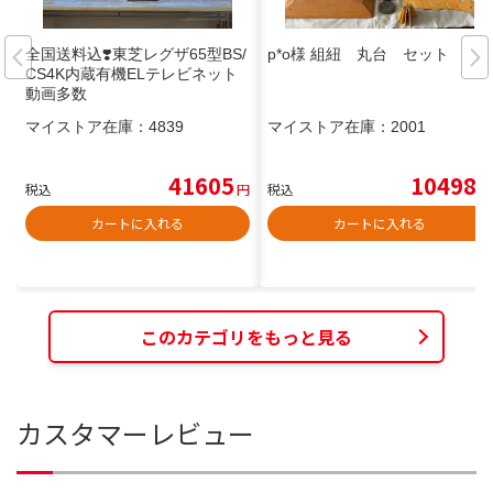
全国送料込❣️東芝レグザ65型BS/
p*o様 組紐 丸台 セット
CS4K内蔵有機ELテレビネット
動画多数
マイストア在庫：
4839
マイストア在庫：
2001
41605
10498
税込
円
税込
円
カートに入れる
カートに入れる
このカテゴリをもっと見る
カスタマーレビュー