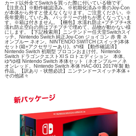
カード以外全てSwitchを買った際に付いている物です。
【注意点】※動作確認済み。※初期化済み※青のJoy-Con
が本体から外すと使えなくなります。ご注意ください。※
長年愛用していた為、バッテリーの持ちが悪くなっていま
す。※箱は付きません。【梱包】水濡れ防止+プチプチ+水
濡れ防止空白の所はプチプチで埋めて、品物が動かない様
にします。【下記検索用】ニンテンドー任天堂Switchスイ
ッチ。Nintendo Switch 純正Joy-Con ジョイコン 赤 青 ネ
オンブルー ネオン。NINTENDO SWITCH (スイッチ)本体
セット(箱+アクセサリーあり)。s*r様 【動作確認済】
Nintendo Switch 初期型 プロコンおまけ付。Nintendo
Switch ドラゴンクエストXI S ロトエディション 本体。
ゆ*ゆ様 Nintendo Switch 本体セット（ネオンブルー／ネ
オンレッド。Nintendo Switch 本体 HAC-001 2017年製 動
作品。【訳あり・状態必読】ニンテンドースイッチ本体＋
その他諸々