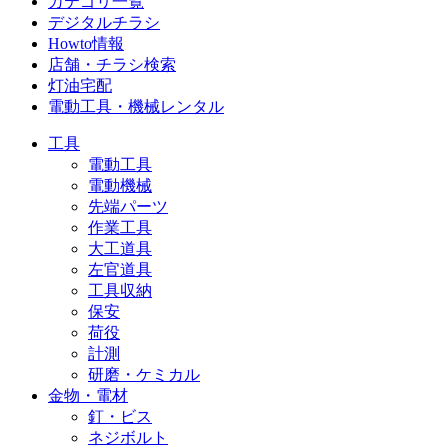
カテゴリ一覧
デジタルチラシ
Howto情報
店舗・チラシ検索
灯油宅配
電動工具・機械レンタル
工具
電動工具
電動機械
先端パーツ
作業工具
大工道具
左官道具
工具収納
保安
荷役
計測
研磨・ケミカル
金物・電材
釘・ビス
ネジボルト