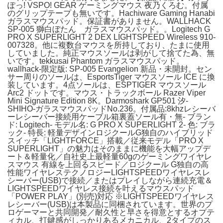
ぽっ! VSPO! GEAR ゲーミングマウス 夜乃くろむ。付属
のグリップテープも無いです。Hachiware Gaming Hanabi
ガラスマウスパッド。保証書がありません。WALLHACK
SP-005 獅白ぼたん ガラスマウスパッド。。Logitech G
PRO X SUPERLIGHT 2 DEX LIGHTSPEED Wireless 910-
007328。他に複数台マウスを所持しており、たまに使用
していました。純正マウスソールは剥がして捨てた為、無
いです。tekkusai Phantom ガラスマウスパッド。
wallhack-限定版: SP-005 Evangelion 新品・未開封。セン
サー周りのソールは、EsportsTiger マウスソール ICE に換
装しています。4点ソールは、ESPTIGER マウスソール
Arc2 ドットです。マウス・トラックボール Razer Viper
Mini Signature Edition 8K。Darmoshark GP501 汐-
SHIHO-ガラスマウスパッドNo.236。付属品:8khzレシーバ
ーレシーバー接続用ケーブル箱裏蓋ソール有・無- ブラン
ド: Logitech- モデル名: G PRO X SUPERLIGHT 2- 色: ブラ
ック- 特長: 軽量デザインロジクールG独自のハイブリッド
スイッチ「LIGHTFORCE」搭載／従来モデル「PRO X
SUPERLIGHT」の魅力はそのままに機能を大幅アップデ
ート＆軽量化／自社史上最軽量60gのゲーミングワイヤレ
スマウス 有線を上回るスピード／ロジクール G独自の高
性能ワイヤレステクノロジーLIGHTSPEEDワイヤレスレ
シーバー(USB)で接続／またはプレイしながら連続充電＆
LIGHTSPEEDワイヤレス接続を叶えるマウスパッド
「POWER PLAY」(別売)対応 ※LIGHTSPEEDワイヤレス
レシーバー(USB)は本製品に同梱されています。世界のプ
ロゲーマーと共同開発／耐久性と早さを得意とするオプテ
ィカル、打鍵感がしっかりあるメカニカル、2タイプのス