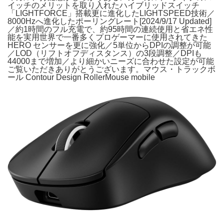
イッチのメリットを取り入れたハイブリッドスイッチ
「LIGHTFORCE」搭載更に進化したLIGHTSPEED技術／
8000Hzへ進化したポーリングレート[2024/9/17 Updated]
／約1時間のフル充電で、約95時間の連続使用と省エネ性
能を実用世界で一番多くプロゲーマーに使用されてきた
HERO センサーを更に強化／5単位からDPIの調整が可能
／LOD（リフトオフディスタンス）の3段調整／DPIも
44000まで増加／より細かいニーズに合わせた設定が可能
ご覧いただきありがとうございます。マウス・トラックボ
ール Contour Design RollerMouse mobile