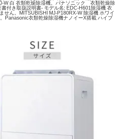
X120-W 白 衣類乾燥除湿機。パナソニック 衣類乾燥除
保証書付き取扱説明書- モデル名: EDC-H601除湿機 衣
TSUBISHI MJ-P180RX-W 除湿機 ホワイ
nasonic衣類乾燥除湿機ナノイーX搭載 ハイブ