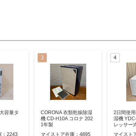
機 大容量タ
CORONA 衣類乾燥除湿
2日間使用
機 CD-H10A コロナ 202
湿機 YDC
1年製
レッサー
イト
庫：
2243
マイストア在庫：
4895
マイスト