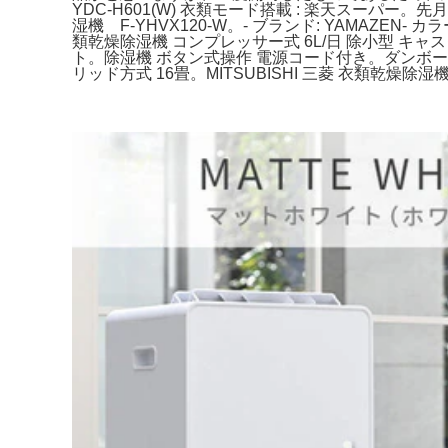
YDC-H601(W) 衣類モード搭載 : 楽天スーパー。
湿機 F-YHVX120-W。- ブランド: YAMAZEN-
類乾燥除湿機 コンプレッサー式 6L/日 除小型 キャス
ト。除湿機 ボタン式操作 電源コード付き。ダンボー
リッド方式 16畳。MITSUBISHI 三菱 衣類乾燥除湿機 S