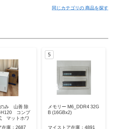
同じカテゴリの 商品を探す
のみ 山善 除
メモリー M6_DDR4 32G
-H120 コンプ
B (16GBx2)
式 マットホワ
ア在庫：
2687
マイストア在庫：
4891