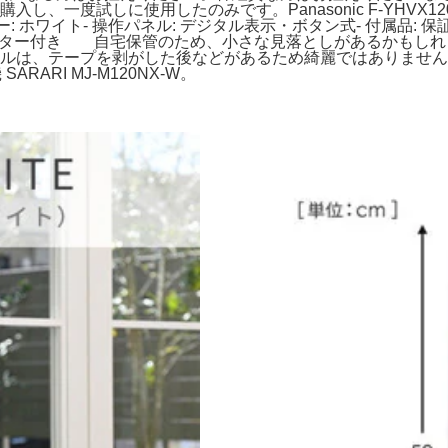
先月購入し、一度試しに使用したのみです。Panasonic F-YHV
 カラー: ホワイト- 操作パネル: デジタル表示・ボタン式- 付属品: 
ター付き 自宅保管のため、小さな見落としがあるかもしれません。MI
ルは、テープを剥がした後などがあるため綺麗ではありません。Pa
ARARI MJ-M120NX-W。