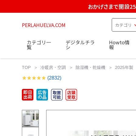
おかげさまで開設2
PERLAHUELVA.COM
カテゴリ一
デジタルチラ
Howto情
覧
シ
報
TOP
冷暖房・空調
除湿機・乾燥機
2025年製
(2832)