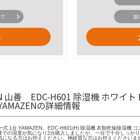
いて
受
る
 山善 EDC-H601 除湿機 ホワイト E
YAMAZENの詳細情報
ー式 1台 YAMAZEN。EDC-H601(H) 除湿機 衣類乾燥除湿機
ーク。猛暑での湿度が気になり2台購入しましたが、一台で十分し
気になる方はお控えください。神経質な方はお控えくださいませ