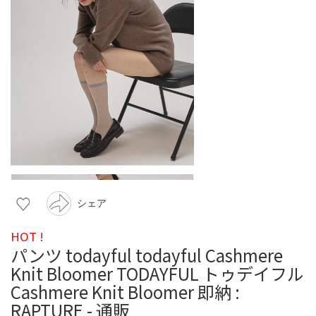
シェア
HOT !
パンツ todayful todayful Cashmere
Knit Bloomer TODAYFUL トゥデイフル
Cashmere Knit Bloomer 即納 :
RAPTURE - 通販