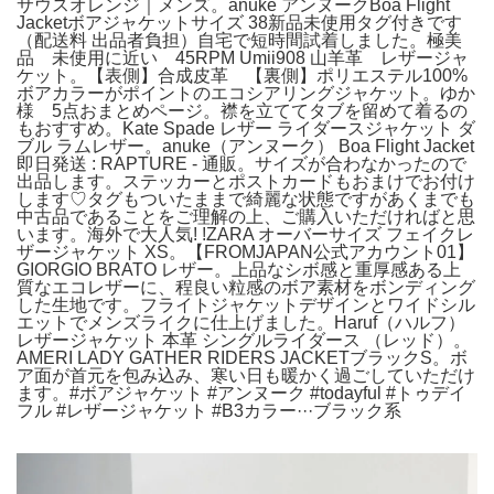
サウスオレンジ｜メンズ。anuke アンヌークBoa Flight
Jacketボアジャケットサイズ 38新品未使用タグ付きです
（配送料 出品者負担）自宅で短時間試着しました。極美
品 未使用に近い 45RPM Umii908 山羊革 レザージャ
ケット。【表側】合成皮革 【裏側】ポリエステル100%
ボアカラーがポイントのエコシアリングジャケット。ゆか
様 5点おまとめページ。襟を立ててタブを留めて着るの
もおすすめ。Kate Spade レザー ライダースジャケット ダ
ブル ラムレザー。anuke（アンヌーク） Boa Flight Jacket
即日発送 : RAPTURE - 通販。サイズが合わなかったので
出品します。ステッカーとポストカードもおまけでお付け
します♡タグもついたままで綺麗な状態ですがあくまでも
中古品であることをご理解の上、ご購入いただければと思
います。海外で大人気! !ZARA オーバーサイズ フェイクレ
ザージャケット XS。【FROMJAPAN公式アカウント01】
GIORGIO BRATO レザー。上品なシボ感と重厚感ある上
質なエコレザーに、程良い粒感のボア素材をボンディング
した生地です。フライトジャケットデザインとワイドシル
エットでメンズライクに仕上げました。Haruf（ハルフ）
レザージャケット 本革 シングルライダース （レッド）。
AMERI LADY GATHER RIDERS JACKETブラックS。ボ
ア面が首元を包み込み、寒い日も暖かく過ごしていただけ
ます。#ボアジャケット #アンヌーク #todayful #トゥデイ
フル #レザージャケット #B3カラー···ブラック系