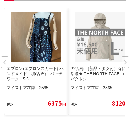
エプロン(エプロンスカート) ハ
の*ん様 ［新品・タグ付］春に
ンドメイド 絣(古布) パッチ
活躍★ THE NORTH FACE コン
ワーク 5/5
パクトジ
マイストア在庫：
2595
マイストア在庫：
2865
6375
8120
税込
円
税込
円