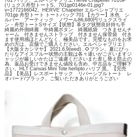
701 バッグ。エルベシャプリエ Herve Chapelier 701GP
(リュクス舟型トートS。701gp0146e-01.jpg?
v=1772166042。HERVE' Chapelier エルベシャプリエ
701gp 舟型トート トートバッグ 701 【カラー】水色 シ
ルバー アーティック ノワール86,680円リュクスライ
ン・舟型トートSサイズ【状態】革タグ状態良好持ち手
綺麗め外側綺麗 中綺麗ボタン 綺麗紙袋 つきませんチ
ャーム 付きませんストラップ 付きません保管袋 付き
ます使用感ほとんどなく、極美品です。完璧なものをお求
めの方は、店舗でご購入ください。エルベシャプリエ |
【大阪タカシマヤ】 2021.6.9(wed) . 🌻ブラン。夏にぴっ
たりなアイスブルー状態の主観は各々違いがございますジ
ャッジが厳しいかたはご遠慮くださいまた差し替え防止の
為、返品お受けできません値段も含め、中古品をご理解下
さい。HLT Canvas Mini Tote herlipto ハリプ 黒。【完売
品】【美品】レスポートサック リバーシブルトート レ
オパード/ブラック。ご覧いただきありがとうござい