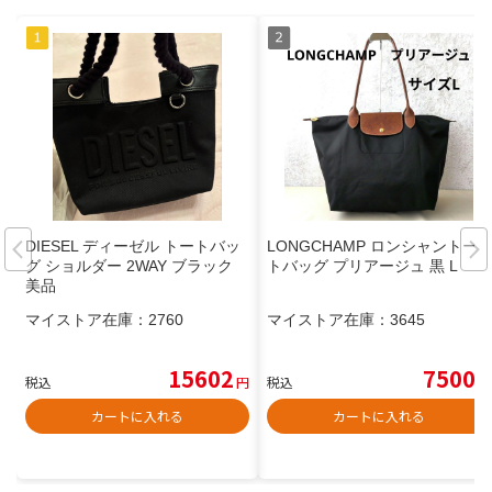
DIESEL ディーゼル トートバッ
LONGCHAMP ロンシャントー
グ ショルダー 2WAY ブラック
トバッグ プリアージュ 黒 L
美品
マイストア在庫：
2760
マイストア在庫：
3645
15602
7500
税込
円
税込
円
カートに入れる
カートに入れる