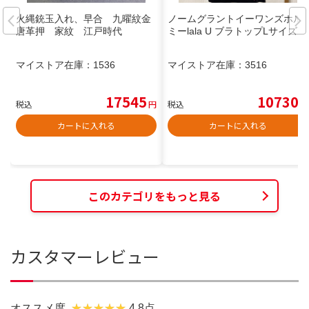
火縄銃玉入れ、早合 九曜紋金
ノームグラントイーワンズホル
唐革押 家紋 江戸時代
ミーlala U ブラトップLサイズ×2
マイストア在庫：
1536
マイストア在庫：
3516
17545
10730
税込
円
税込
円
カートに入れる
カートに入れる
このカテゴリをもっと見る
カスタマーレビュー
オススメ度
4.8点