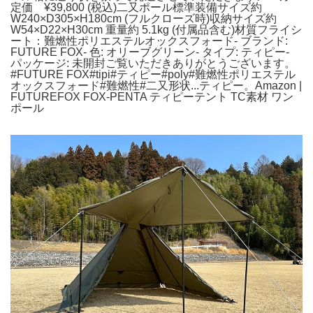
定価 ¥39,800 (税込)二又ポール標準装備サイズ約
W240×D305×H180cm (フルクローズ時)収納サイズ約
W54×D22×H30cm 重量約 5.1kg (付属品含む)材質フライシ
ート：難燃性ポリエステルオックスフォード- ブランド:
FUTURE FOX- 色: オリーブグリーン- タイプ: ティピー-
パッケージ: 未開封ご覧いただきありがとうございます。
#FUTURE FOX#tipi#ティピー#poly#難燃性ポリエステル
オックスフォード#難燃性#二又形状...ティピー。Amazon |
FUTUREFOX FOX-PENTA ティピーテント TC素材 ワン
ポール