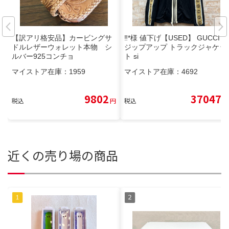
【訳アリ格安品】カービングサ
‼*️様 値下げ【USED】 GUCCI
ドルレザーウォレット本物 シ
ジップアップ トラックジャケッ
ルバー925コンチョ
ト si
マイストア在庫：
1959
マイストア在庫：
4692
9802
37047
税込
円
税込
円
近くの売り場の商品