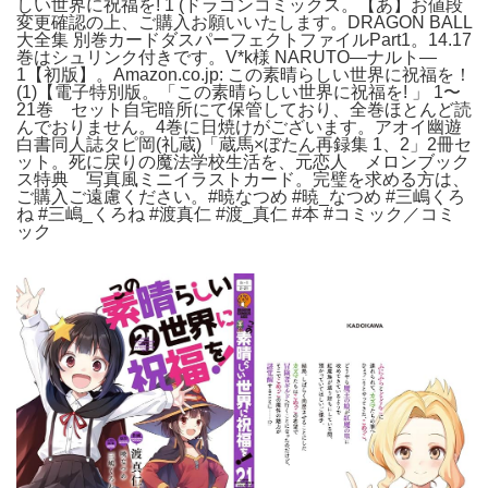
しい世界に祝福を! 1 (ドラゴンコミックス。【あ】お値段
変更確認の上、ご購入お願いいたします。DRAGON BALL
大全集 別巻カードダスパーフェクトファイルPart1。14.17
巻はシュリンク付きです。V*k様 NARUTO―ナルト―
1【初版】。Amazon.co.jp: この素晴らしい世界に祝福を！
(1)【電子特別版。「この素晴らしい世界に祝福を! 」 1〜
21巻 セット自宅暗所にて保管しており、全巻ほとんど読
んでおりません。4巻に日焼けがございます。アオイ幽遊
白書同人誌タピ岡(礼蔵)「蔵馬×ぼたん再録集 1、2」2冊セ
ット。死に戻りの魔法学校生活を、元恋人 メロンブック
ス特典 写真風ミニイラストカード。完璧を求める方は、
ご購入ご遠慮ください。#暁なつめ #暁_なつめ #三嶋くろ
ね #三嶋_くろね #渡真仁 #渡_真仁 #本 #コミック／コミ
ック