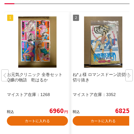
お元気クリニック 全巻セット
ね*ょ様 ロマンスドーン読切り
Q嬢の物語 乾はるか
切り抜き
マイストア在庫：
1268
マイストア在庫：
3352
6960
6825
税込
円
税込
円
カートに入れる
カートに入れる