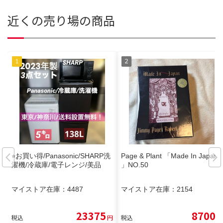
近くの売り場の商品
⭐︎お買い得/Panasonic/SHARP洗
Page & Plant 「Made In Japan
濯機/冷蔵庫/電子レンジ/美品
」NO.50
マイストア在庫：
4487
マイストア在庫：
2154
23375
8700
税込
円
税込
円