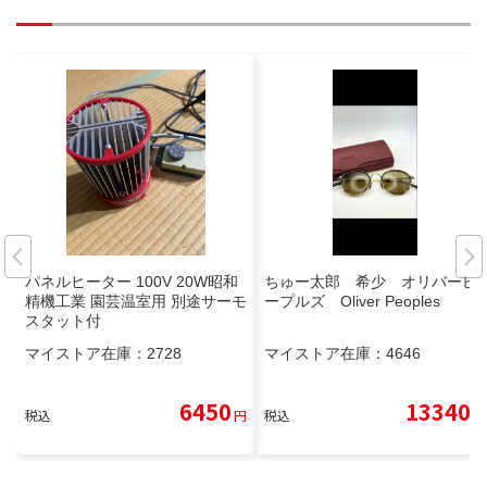
パネルヒーター 100V 20W昭和
ちゅー太郎 希少 オリバーピ
精機工業 園芸温室用 別途サーモ
ープルズ Oliver Peoples
スタット付
マイストア在庫：
2728
マイストア在庫：
4646
6450
13340
税込
円
税込
円