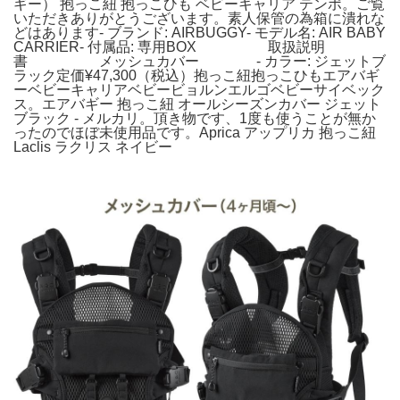
ギー） 抱っこ紐 抱っこひも ベビーキャリア テンポ。ご覧
いただきありがとうございます。素人保管の為箱に潰れな
どはあります- ブランド: AIRBUGGY- モデル名: AIR BABY
CARRIER- 付属品: 専用BOX 取扱説明
書 メッシュカバー - カラー: ジェットブ
ラック定価¥47,300（税込）抱っこ紐抱っこひもエアバギ
ーベビーキャリアベビービョルンエルゴベビーサイベック
ス。エアバギー 抱っこ紐 オールシーズンカバー ジェット
ブラック - メルカリ。頂き物です、1度も使うことが無か
ったのでほぼ未使用品です。Aprica アップリカ 抱っこ紐
Laclis ラクリス ネイビー