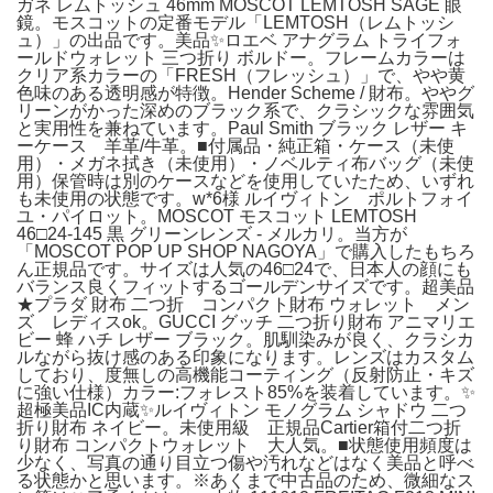
ガネ レムトッシュ 46mm MOSCOT LEMTOSH SAGE 眼
鏡。モスコットの定番モデル「LEMTOSH（レムトッシ
ュ）」の出品です。美品✨ロエベ アナグラム トライフォ
ールドウォレット 三つ折り ボルドー。フレームカラーは
クリア系カラーの「FRESH（フレッシュ）」で、やや黄
色味のある透明感が特徴。Hender Scheme / 財布。ややグ
リーンがかった深めのブラック系で、クラシックな雰囲気
と実用性を兼ねています。Paul Smith ブラック レザー キ
ーケース 羊革/牛革。■付属品・純正箱・ケース（未使
用）・メガネ拭き（未使用）・ノベルティ布バッグ（未使
用）保管時は別のケースなどを使用していたため、いずれ
も未使用の状態です。w*6様 ルイヴィトン ポルトフォイ
ユ・パイロット。MOSCOT モスコット LEMTOSH
46□24-145 黒 グリーンレンズ - メルカリ。当方が
「MOSCOT POP UP SHOP NAGOYA」で購入したもちろ
ん正規品です。サイズは人気の46□24で、日本人の顔にも
バランス良くフィットするゴールデンサイズです。超美品
★プラダ 財布 二つ折 コンパクト財布 ウォレット メン
ズ レディスok。GUCCI グッチ 二つ折り財布 アニマリエ
ビー 蜂 ハチ レザー ブラック。肌馴染みが良く、クラシカ
ルながら抜け感のある印象になります。レンズはカスタム
しており、度無しの高機能コーティング（反射防止・キズ
に強い仕様）カラー:フォレスト85%を装着しています。✨
超極美品IC内蔵✨ルイヴィトン モノグラム シャドウ 二つ
折り財布 ネイビー。未使用級 正規品Cartier箱付二つ折
り財布 コンパクトウォレット 大人気。■状態使用頻度は
少なく、写真の通り目立つ傷や汚れなどはなく美品と呼べ
る状態かと思います。※あくまで中古品のため、微細なス