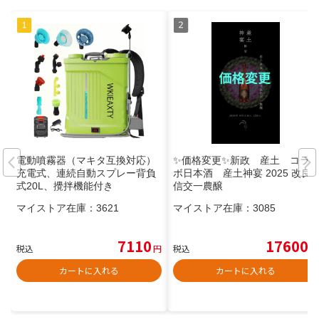
電動噴霧器（マキタ互換対応）
✨価格変更✨新政 産土 コラ
充電式、連続自動スプレー背負
ボ日本酒 産土神宴 2025 改良
式20L、攪拌機能付き
信交一農醸
マイストア在庫：
3621
マイストア在庫：
3085
7110
17600
税込
円
税込
円
カートに入れる
カートに入れる