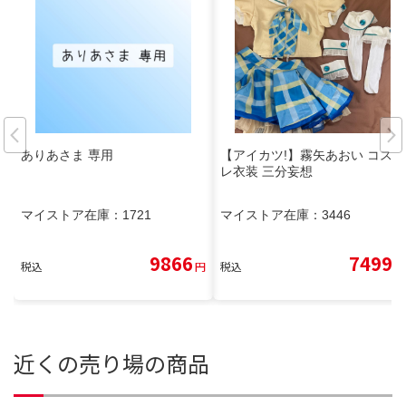
ありあさま 専用
【アイカツ!】霧矢あおい コスプ
レ衣装 三分妄想
マイストア在庫：
1721
マイストア在庫：
3446
9866
7499
税込
円
税込
円
近くの売り場の商品