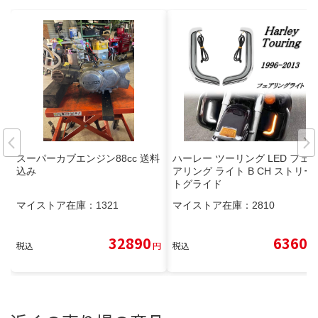
スーパーカブエンジン88cc 送料
ハーレー ツーリング LED フェ
込み
アリング ライト B CH ストリー
トグライド
マイストア在庫：
1321
マイストア在庫：
2810
32890
6360
税込
円
税込
円