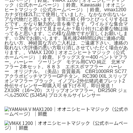
ームページ）｜鈴鹿。VMAX 1200｜オオニシヒートマジ
ック（公式ホームページ）｜鈴鹿。Kawasaki｜オオニシ
ヒートマジック（公式ホームページ）｜鈴鹿。vmax1200
カナダ仕様2LTにて使用していました。なかなか出ないレ
アな代物だと思います。非常に軽く持つとびっくりするほ
どです。かなり魅力的な音を奏でます。ワイルドな集合マ
フラーで差をつけて見ませんか？取り付けに必要な物は揃
ってると思います。この様な品物ですが宜しくお願いしま
す。☆3Nでお願いします。落札後24時間以内に連絡の取
れない方、神経質な方のご入札は、ご遠慮下さい。連絡の
取れない方評価の悪い方取り消しさせていただく場合があ
ります。。VMAX 1200｜オオニシヒートマジック（公式
ホームページ）｜鈴鹿。ドラッグスター400 ベントマフラ
ー。ハーレー ツーリング モデル用CVO 純正 北米マ
フラー 2本セット。８８３ エボスポマフラー ハーレ
ー オリジナル。（美品）音質最高 CBR1000RR SC77
アクラポビッチマフラーGPチタン。RC390 IXIL スリップ
オンマフラー ブラック。イノブレ2外伝猪武者ブレット2
外伝サイレンサー即購入可 値下げ不可。即日発送！
ZX10R（16〜20） スリップオンマフラー。DR250R ジェ
ベル250XC (SJ45A) プロスキルサイレンサー