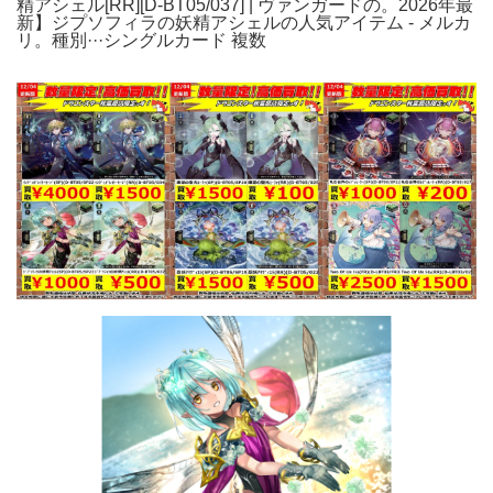
精アシェル[RR][D-BT05/037] | ヴァンガードの。2026年最
新】ジプソフィラの妖精アシェルの人気アイテム - メルカ
リ。種別···シングルカード 複数