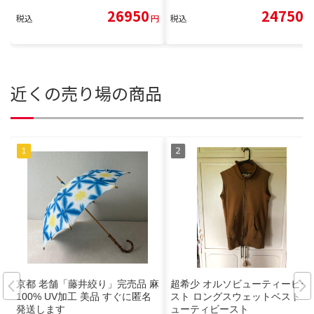
26950
24750
税込
円
税込
円
近くの売り場の商品
京都 老舗「藤井絞り」完売品 麻
超希少 オルソビューティービー
100% UV加工 美品 すぐに匿名
スト ロングスウェットベスト ビ
発送します
ューティビースト