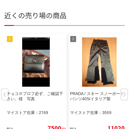
近くの売り場の商品
チョコ※プロフ必ず、ご確認下
PRADA / スキー スノーボード
さい。様 写真
パンツ40S/イタリア製
マイストア在庫：
2749
マイストア在庫：
3559
7500
11020
税込
円
税込
円