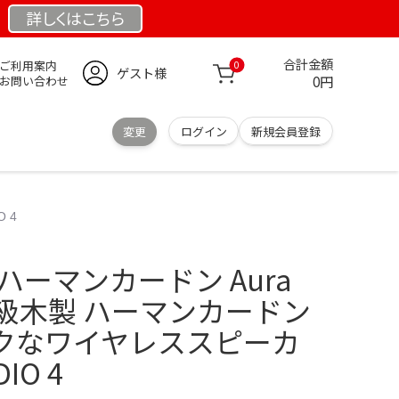
詳しくは
こちら
合計金額
ご利用案内
0
ゲスト様
0円
お問い合わせ
変更
ログイン
新規会員登録
 4
ーマンカードン Aura
 ＋高級木製 ハーマンカードン
クなワイヤレススピーカ
IO 4