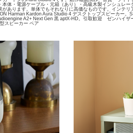
・本体・電源ケーブル・元箱（あり）・高級木製インシュレー
果があります。単体でもそれなりに高価なものです。インテリ
arman Kardon Aura Studio 4 デスクトップスピーカー。S
ioengine A2+ Next Gen 黒 aptX-HD。引取歓迎 ゼンハイザー
 同軸型スピーカー ペア