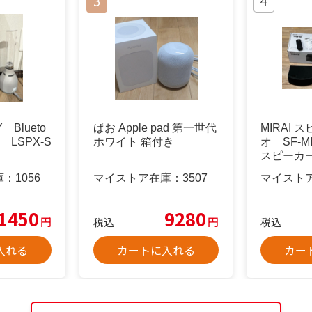
Blueto
ぱお Apple pad 第一世代
MIRAI
 LSPX-S
ホワイト 箱付き
オ SF-M
スピーカ
庫：
1056
マイストア在庫：
3507
マイスト
1450
9280
円
円
税込
税込
入れる
カートに入れる
カー