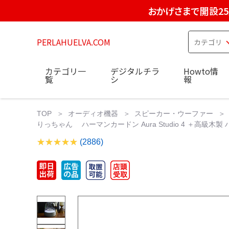
おかげさまで開設2
PERLAHUELVA.COM
カテゴリ一
デジタルチラ
Howto情
覧
シ
報
TOP
オーディオ機器
スピーカー・ウーファー
りっちゃん ハーマンカードン Aura Studio 4 ＋高級木
(2886)