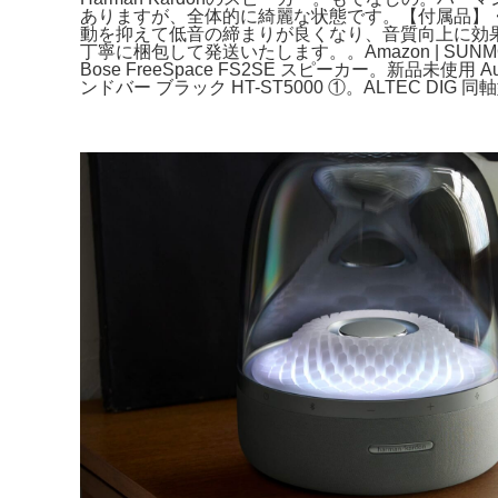
ありますが、全体的に綺麗な状態です。【付属品】
動を抑えて低音の締まりが良くなり、音質向上に効
丁寧に梱包して発送いたします。。Amazon | SUNMON H
Bose FreeSpace FS2SE スピーカー。新品未使用 Aud
ンドバー ブラック HT-ST5000 ①。ALTEC DIG