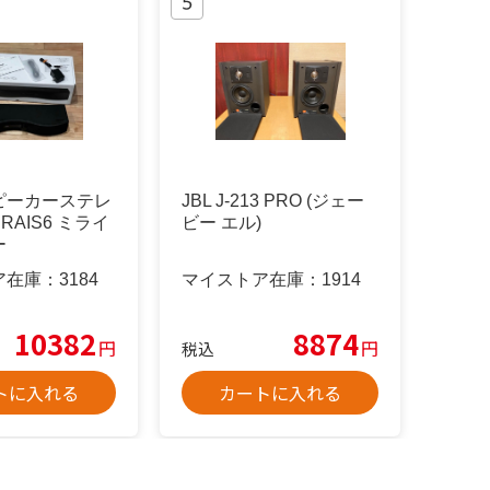
 スピーカーステレ
JBL J-213 PRO (ジェー
IRAIS6 ミライ
ビー エル)
ー
ア在庫：
3184
マイストア在庫：
1914
10382
8874
円
円
税込
トに入れる
カートに入れる