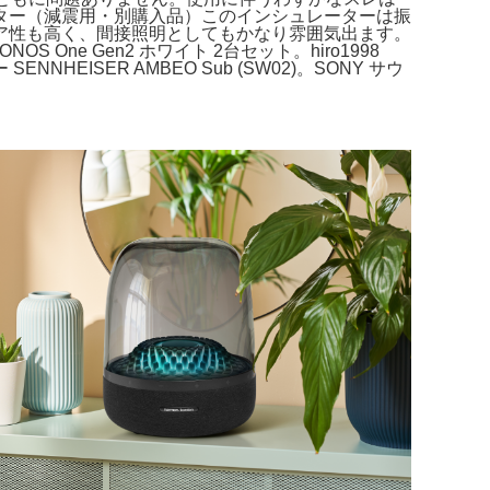
ター（減震用・別購入品）このインシュレーターは振
ア性も高く、間接照明としてもかなり雰囲気出ます。
ONOS One Gen2 ホワイト 2台セット。hiro1998
 SENNHEISER AMBEO Sub (SW02)。SONY サウ